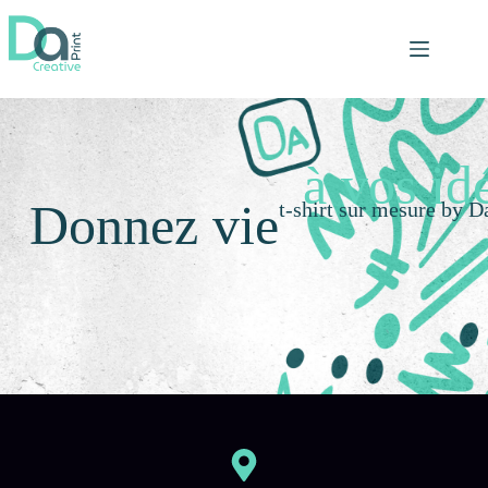
à vos id
Donnez vie
t-shirt sur mesure by D